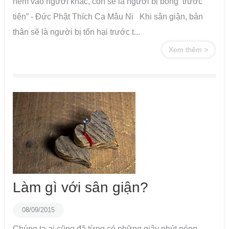
ném vào người khác, con sẽ là người bị bỏng trước
tiên” - Đức Phật Thích Ca Mâu Ni Khi sân giận, bản
thân sẽ là người bị tổn hại trước t...
Xem thêm >
Làm gì với sân giận?
08/09/2015
Chúng ta ai cũng đã từng có những giây phút nóng