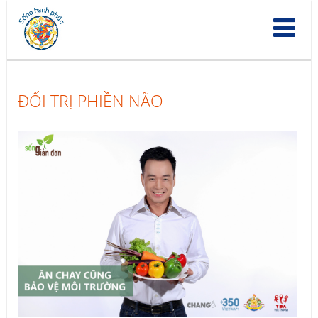
Nhảy
đến
nội
dung
ĐỐI TRỊ PHIỀN NÃO