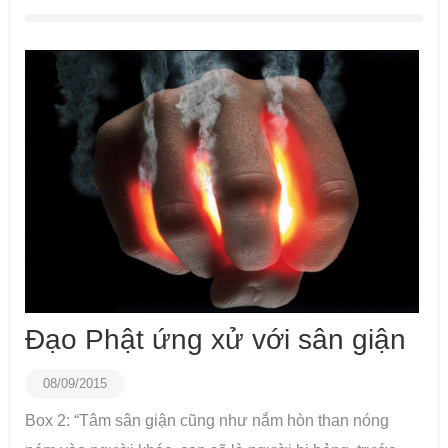
Đạo Phật ứng xử với sân giận
08/09/2015
Box 2: “Tâm sân giận cũng như nắm hòn than nóng