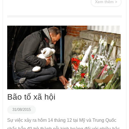
Xem thêm >
Bão tố xã hội
31/08/2015
Sự việc xảy ra hôm 14 tháng 12 tại Mỹ và Trung Quốc
chắc hẳn đã trở thành nỗi kinh hoàng đối với nhiều bậc