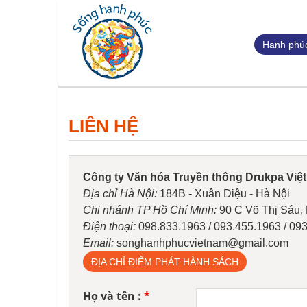
Hạnh phúc
LIÊN HỆ
Công ty Văn hóa Truyền thông Drukpa Việ
Địa chỉ Hà Nội:
184B - Xuân Diệu - Hà Nội
Chi nhánh TP Hồ Chí Minh:
90 C Võ Thị Sáu,
Điện thoại:
098.833.1963 / 093.455.1963 / 09
Email:
songhanhphucvietnam@gmail.com
ĐỊA CHỈ ĐIỂM PHÁT HÀNH SÁCH
Họ và tên :
*