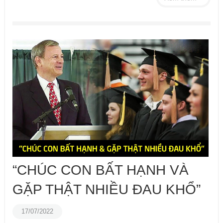
“CHÚC CON BẤT HẠNH VÀ
GẶP THẬT NHIỀU ĐAU KHỔ”
17/07/2022