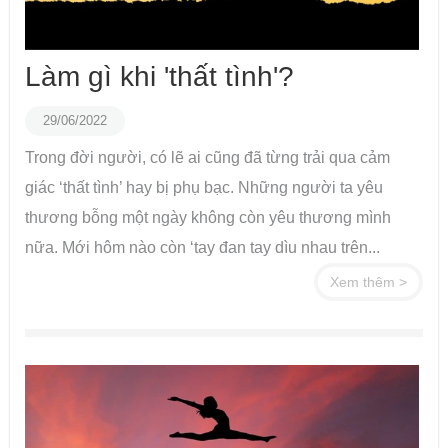
Làm gì khi 'thất tình'?
29/06/2022
Trong đời người, có lẽ ai cũng đã từng trải qua cảm
giác ‘thất tình’ hay bị phụ bạc. Những người ta yêu
thương bỗng một ngày không còn yêu thương mình
nữa. Mới hôm nào còn ‘tay đan tay dìu nhau trên...
Xem thêm >