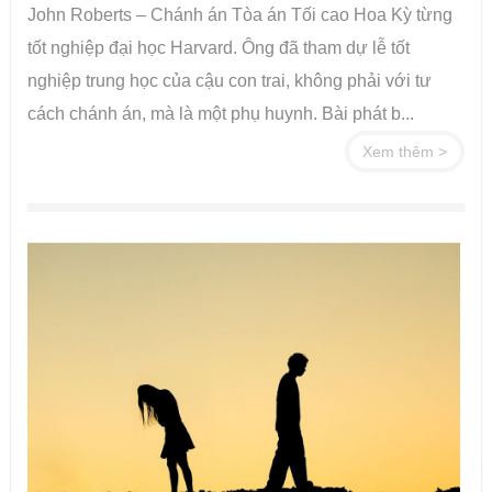
John Roberts – Chánh án Tòa án Tối cao Hoa Kỳ từng
tốt nghiệp đại học Harvard. Ông đã tham dự lễ tốt
nghiệp trung học của cậu con trai, không phải với tư
cách chánh án, mà là một phụ huynh. Bài phát b...
Xem thêm >