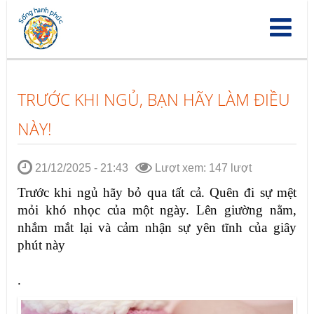
Nhảy
đến
nội
dung
TRƯỚC KHI NGỦ, BẠN HÃY LÀM ĐIỀU
NÀY!
21/12/2025 - 21:43
Lượt xem: 147 lượt
Trước khi ngủ hãy bỏ qua tất cả. Quên đi sự mệt
mỏi khó nhọc của một ngày. Lên giường nằm,
nhắm mắt lại và cảm nhận sự yên tĩnh của giây
phút này
.