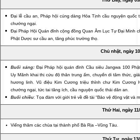
Đại lễ cầu an, Pháp hội cúng dàng Hỏa Tịnh cầu nguyện quốc th
chướng ngại.
Đại Pháp Hội Quán đỉnh cộng đồng Quan Âm Lục Tự Đại Minh ch
Phật Dược sư cầu an, tăng phúc trường thọ.
Chủ nhật, ngày 10
Buổi sáng:
Đại Pháp hội quán đỉnh ‎Cầu siêu Jangwa 100 Phậ
Uy Mãnh khai thị cứu độ thân trung ấm, chuyển di tâm thức, giả
hương linh. Vũ điệu Kim Cương triệu thỉnh chư Kim Cương 
chướng ngại, tức tai tăng ích, cầu nguyện quốc thái dân an.
Buổi chiều
: Tọa đàm với giới trẻ về đề tài “Bảo vệ động vật và 
Thứ Hai, ngày 11
Viếng
thăm các chùa tại thành phố Bà Rịa –Vũng Tàu.
Thứ Tư, ngày 13/