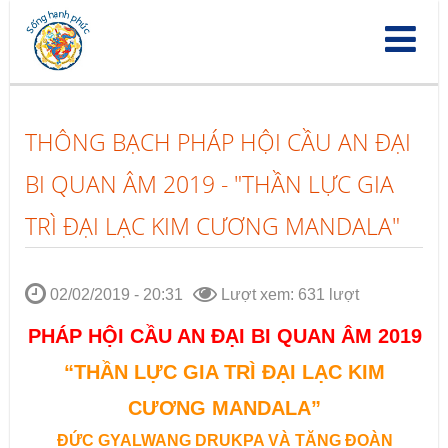
Nhảy
đến
nội
dung
THÔNG BẠCH PHÁP HỘI CẦU AN ĐẠI
BI QUAN ÂM 2019 - "THẦN LỰC GIA
TRÌ ĐẠI LẠC KIM CƯƠNG MANDALA"
02/02/2019 - 20:31
Lượt xem: 631 lượt
PHÁP HỘI CẦU AN ĐẠI BI QUAN ÂM 2019
“THẦN LỰC GIA TRÌ ĐẠI LẠC KIM
CƯƠNG MANDALA”
ĐỨC GYALWANG DRUKPA VÀ TĂNG ĐOÀN