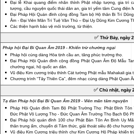
Đại lễ Khai quang điểm nhãn thỉnh Phật nhập tượng, gia trì c
tượng, cầu nguyện quốc thái dân an, gia trì yểm tâm Cung điện 
Đại Pháp Hội Quán đỉnh cộng đồng Tam bộ Hộ thân Bi Trí Dũng
Âm - Đại Viên Mãn Trí Tuệ Văn Thù – Đại Uy Dũng Kim Cương T
Các thiện hạnh bảo vệ môi trường, từ thiện.
✅ 
Thứ Bảy, ngày 2
Pháp hội Đại Bi Quan Âm 2019 - Khiển trừ chướng ngại
Pháp hội cúng dàng Hỏa tịnh cầu an, tăng phúc trường thọ.
Đại Pháp Hội Quán đỉnh cộng đồng Phật Quan Âm Độ Mẫu Tara
chướng ngại, hộ quốc an dân.
Vũ điệu Kim cương triệu thỉnh Cát tường Phật mẫu Mahakali gia t
Chương trình “Tây Thiên Ca”, đêm nhạc cúng dàng Phật Quan 
✅ 
Chủ nhật, ngày 2
Tạ đàn Pháp hội Đại Bi Quan Âm 2019 - Viên mãn tâm nguyện
Pháp Hội Quán đỉnh Tam Bộ Phật Trường Thọ: Phật Đỉnh Tôn
Đức Phật Vô Lượng Thọ - Đức Quan Âm Trường Thọ Bạch Độ P
Đại Pháp hội quán đỉnh ‎100 chư Phật Bản Tôn An Bình Uy Mãn
thân trung ấm, chuyển di Tâm thức, giải thoát siêu độ chư hương
Vũ điệu Kim Cương triệu thỉnh chư Kim Cương Hộ Pháp khiển tr