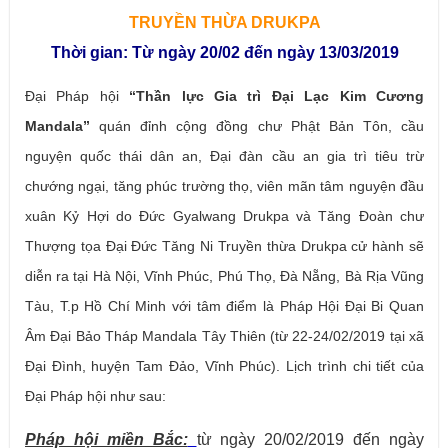
TRUYỀN THỪA DRUKPA
Thời gian: Từ ngày 20/02 đến ngày 13/03/2019
Đại Pháp hội
“Thần lực Gia trì Đại Lạc Kim Cương
Mandala”
quán đỉnh cộng đồng chư Phật Bản Tôn, cầu
nguyện quốc thái dân an, Đại đàn cầu an gia trì tiêu trừ
chướng ngại, tăng phúc trường thọ, viên mãn tâm nguyện đầu
xuân Kỷ Hợi do Đức Gyalwang Drukpa và Tăng Đoàn chư
Thượng tọa Đại Đức Tăng Ni Truyền thừa Drukpa cử hành sẽ
diễn ra tại Hà Nội, Vĩnh Phúc, Phú Thọ, Đà Nẵng, Bà Rịa Vũng
Tàu, T.p Hồ Chí Minh với tâm điểm là Pháp Hội Đại Bi Quan
Âm Đại Bảo Tháp Mandala Tây Thiên (từ 22-24/02/2019 tại xã
Đại Đình, huyện Tam Đảo, Vĩnh Phúc). Lịch trình chi tiết của
Đại Pháp hội như sau:
Pháp hội miền Bắc:
từ ngày 20/02/2019 đến ngày