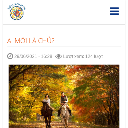
Nhảy
đến
nội
dung
AI MỚI LÀ CHỦ?
29/06/2021 - 16:28
Lượt xem: 124 lượt