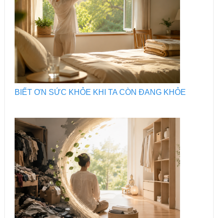
BIẾT ƠN SỨC KHỎE KHI TA CÒN ĐANG KHỎE