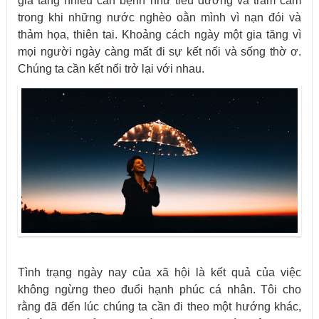
gia tăng nhiều căn bệnh như tiểu đường và trầm cảm
trong khi những nước nghèo oằn mình vì nạn đói và
thảm họa, thiên tai. Khoảng cách ngày một gia tăng vì
mọi người ngày càng mất đi sự kết nối và sống thờ ơ.
Chúng ta cần kết nối trở lại với nhau.
Tình trạng ngày nay của xã hội là kết quả của việc
không ngừng theo đuổi hạnh phúc cá nhân. Tôi cho
rằng đã đến lúc chúng ta cần đi theo một hướng khác,