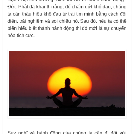
Đức Phật đã khai thị rằng, để chấm dứt khổ đau, chúng
ta cần thấu hiểu khổ đau từ trái tim mình bằng cách đối
diện, trải nghiệm và soi chiếu nó. Sau đó, nếu ta có thể
biến hiểu biết thành hành động thì đó mới là sự chuyển
hóa tích cực.
Suy nghĩ và hành động của chúng ta cần đi đôi với