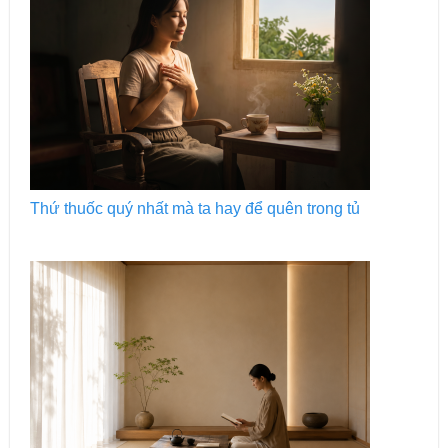
Thứ thuốc quý nhất mà ta hay để quên trong tủ