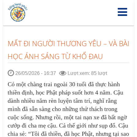
Nhảy
đến
nội
dung
MẤT ĐI NGƯỜI THƯƠNG YÊU – VÀ BÀI
HỌC ÁNH SÁNG TỪ KHỔ ĐAU
26/05/2026 - 16:37
Lượt xem: 85 lượt
Có một chàng trai ngoài 30 tuổi đã thực hành
thiền định, học Phật pháp suốt hơn 4 năm. Cậu
dành nhiều năm rèn luyện tâm trí, nghĩ rằng
mình đã sẵn sàng cho những thử thách trong
cuộc sống. Nhưng rồi, một tai nạn xe đã
bất ngờ
cướp đi cha mẹ cậu. Cả thế giới như sụp đổ. Cậu
chia sẻ
: “
Tôi
đã thiền, đã học Phật, nhưng tại sao