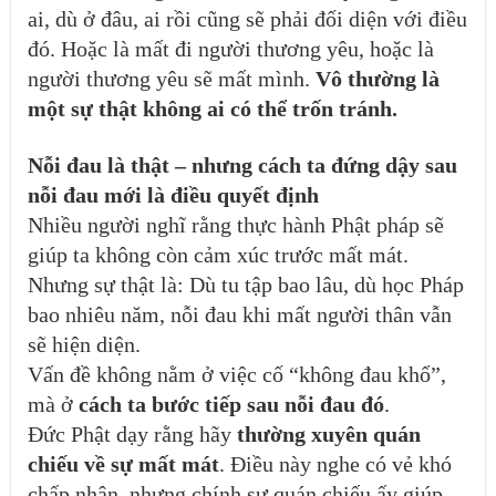
ai, dù ở đâu, ai rồi cũng sẽ phải đối diện với điều
đó. Hoặc là mất đi người thương yêu, hoặc là
người thương yêu sẽ mất mình.
Vô thường là
một sự thật không ai có thể trốn tránh.
Nỗi đau là thật – nhưng cách ta đứng dậy sau
nỗi đau mới là điều quyết định
Nhiều người nghĩ rằng thực hành Phật pháp sẽ
giúp ta không còn cảm xúc trước mất mát.
Nhưng sự thật là: Dù tu tập bao lâu, dù học Pháp
bao nhiêu năm, nỗi đau khi mất người thân vẫn
sẽ hiện diện.
Vấn đề không nằm ở việc cố “không đau khổ”,
mà ở
cách ta bước tiếp sau nỗi đau đó
.
Đức Phật dạy rằng hãy
thường xuyên quán
chiếu về sự mất mát
. Điều này nghe có vẻ khó
chấp nhận, nhưng chính sự quán chiếu ấy giúp