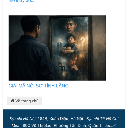
thể thay đổ...
GIẢI MÃ NỖI SỢ TĨNH LẶNG
Về trang chủ
Địa chỉ Hà Nội:
184B, Xuân Diệu, Hà Nội -
Địa chỉ TP Hồ Chí
Minh:
90C Võ Thị Sáu, Phường Tân Định, Quận 1 -
Email: