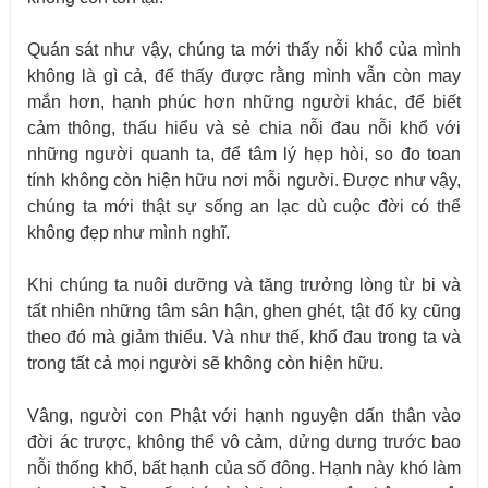
Quán sát như vậy, chúng ta mới thấy nỗi khổ của mình
không là gì cả, để thấy được rằng mình vẫn còn may
mắn hơn, hạnh phúc hơn những người khác, để biết
cảm thông, thấu hiểu và sẻ chia nỗi đau nỗi khổ với
những người quanh ta, để tâm lý hẹp hòi, so đo toan
tính không còn hiện hữu nơi mỗi người. Được như vậy,
chúng ta mới thật sự sống an lạc dù cuộc đời có thể
không đẹp như mình nghĩ.
Khi chúng ta nuôi dưỡng và tăng trưởng lòng từ bi và
tất nhiên những tâm sân hận, ghen ghét, tật đố kỵ cũng
theo đó mà giảm thiểu. Và như thế, khổ đau trong ta và
trong tất cả mọi người sẽ không còn hiện hữu.
Vâng, người con Phật với hạnh nguyện dấn thân vào
đời ác trược, không thể vô cảm, dửng dưng trước bao
nỗi thống khổ, bất hạnh của số đông. Hạnh này khó làm