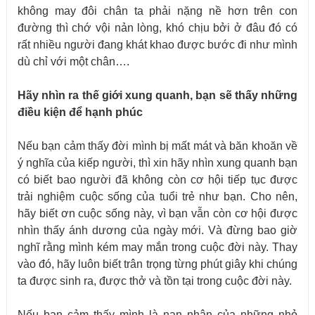
không may đôi chân ta phải nặng nề hơn trên con
đường thì chớ vội nản lòng, khó chịu bởi ở đâu đó có
rất nhiều người đang khát khao được bước đi như mình
dù chỉ với một chân….
Hãy nhìn ra thế giới xung quanh, bạn sẽ thấy những
điều kiện để hạnh phúc
Nếu bạn cảm thấy đời mình bị mất mát và băn khoăn về
ý nghĩa của kiếp người, thì xin hãy nhìn xung quanh bạn
có biết bao người đã không còn cơ hội tiếp tục được
trải nghiệm cuộc sống của tuổi trẻ như bạn. Cho nên,
hãy biết ơn cuộc sống này, vì bạn vẫn còn cơ hội được
nhìn thấy ánh dương của ngày mới. Và đừng bao giờ
nghĩ rằng mình kém may mắn trong cuộc đời này. Thay
vào đó, hãy luôn biết trân trọng từng phút giây khi chúng
ta được sinh ra, được thở và tồn tại trong cuộc đời này.
Nếu bạn cảm thấy mình là nạn nhân của những nhỏ