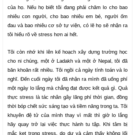
của họ. Nếu họ biết tôi đang phải chăm lo cho bao 
nhiêu con người, cho bao nhiêu em bé, người ốm 
đau và bao nhiêu cơ sở tự viện, có lẽ họ sẽ nhận ra 
tôi hiểu rõ về stress hơn ai hết.
Tôi còn nhớ khi lên kế hoạch xây dựng trường học 
cho ni chúng, một ở Ladakh và một ở Nepal, tôi đã 
băn khoăn rất nhiều. Tôi ngồi cả ngày tính toán và lo 
nghĩ. Đến cuối ngày tôi đã nhận ra mình đã uổng phí 
một ngày lo lắng mà chẳng đạt được kết quả gì. Quả 
thực stress là tác nhân gây lãng phí thời gian, đồng 
thời bóp chết sức sáng tạo và tiềm năng trong ta. Tôi 
khuyên đệ tử của mình thay vì mất thì giờ lo lắng 
hãy quay trở lại việc thực hành tu tập. Khi tâm bị 
mắc kẹt trong stress, do dự và cảm thấy không lối 