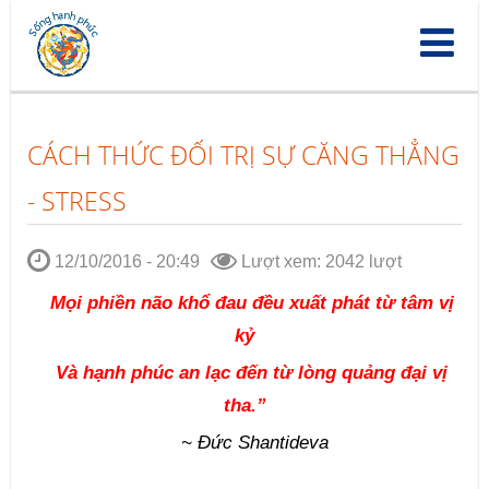
Nhảy
đến
nội
dung
CÁCH THỨC ĐỐI TRỊ SỰ CĂNG THẲNG
- STRESS
12/10/2016 - 20:49
Lượt xem: 2042 lượt
Mọi phiền não khổ đau đều xuất phát từ tâm vị 
kỷ
Và hạnh phúc an lạc đến từ lòng quảng đại vị 
tha.”
~ Đức Shantideva