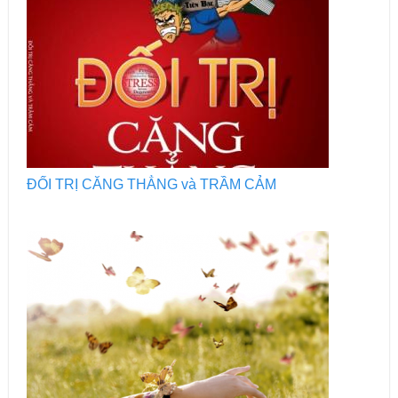
ĐỐI TRỊ CĂNG THẲNG và TRẦM CẢM