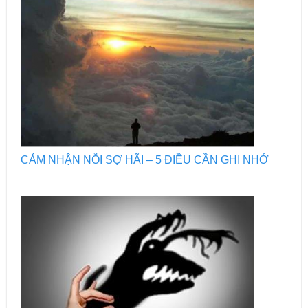
CẢM NHẬN NỖI SỢ HÃI – 5 ĐIỀU CẦN GHI NHỚ