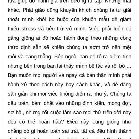
tựa giúp đỡ hành giả trên đường tu tập. Nhưng mặt 
khác, Phật giáo cũng khuyến khích chúng ta tự giải 
thoát mình khỏi bó buộc của khuôn mẫu để giảm 
thiểu stress và tiêu trừ vô minh. Việc phải luôn cố 
gắng giống ai đó hoặc hành động theo những công 
thức định sẵn sẽ khiến chúng ta sớm trở nên mệt 
mỏi và căng thẳng. Bên ngoài bạn cố tỏ ra điềm tĩnh 
nhưng bên trong bạn lại thấy mình bế tắc và rối bời... 
Bạn muốn mọi người và ngay cả bản thân mình phải 
hành xử theo cách này hay cách khác, và dễ dàng 
sân giận khi mọi việc không diễn ra như ý. Chúng ta 
cầu toàn, bám chặt vào những định kiến, mong đợi, 
sợ hãi, nhưng rốt cuộc làm sao mọi thứ trên đời này 
đều có thể hoàn hảo? Điều này cũng giống như 
chẳng có gì hoàn toàn sai trái, tất cả đều hình thành 