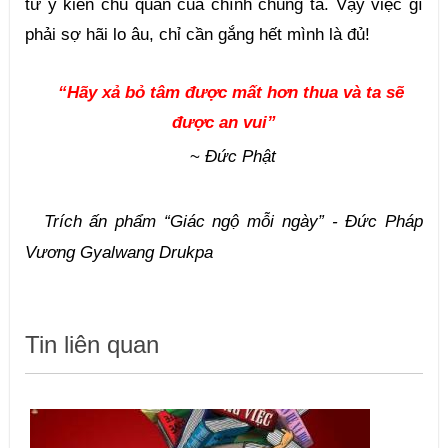
từ ý kiến chủ quan của chính chúng ta. Vậy việc gì 
phải sợ hãi lo âu, chỉ cần gắng hết mình là đủ!
“Hãy xả bỏ tâm được mất hơn thua và ta sẽ 
được an vui”
~ 
Đức Phật
Trích ấn phẩm “Giác ngộ mỗi ngày” - Đức Pháp
Vương Gyalwang Drukpa
Tin liên quan