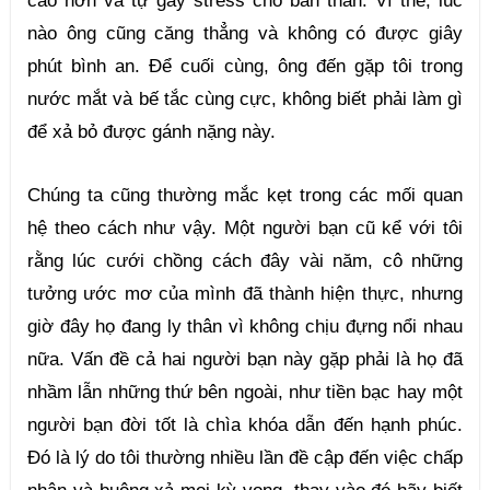
nào ông cũng căng thẳng và không có được giây 
phút bình an. Để cuối cùng, ông đến gặp tôi trong 
nước mắt và bế tắc cùng cực, không biết phải làm gì 
để xả bỏ được gánh nặng này.
Chúng ta cũng thường mắc kẹt trong các mối quan 
hệ theo cách như vậy. Một người bạn cũ kể với tôi 
rằng lúc cưới chồng cách đây vài năm, cô những 
tưởng ước mơ của mình đã thành hiện thực, nhưng 
giờ đây họ đang ly thân vì không chịu đựng nổi nhau 
nữa. Vấn đề cả hai người bạn này gặp phải là họ đã 
nhầm lẫn những thứ bên ngoài, như tiền bạc hay một 
người bạn đời tốt là chìa khóa dẫn đến hạnh phúc. 
Đó là lý do tôi thường nhiều lần đề cập đến việc chấp 
nhận và buông xả mọi kỳ vọng, thay vào đó hãy biết 