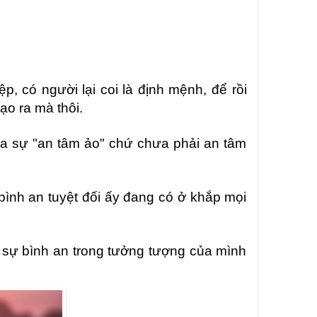
iệp
, có người lại coi là định mện
h, để rồi
ạo ra
mà thôi
.
o ra sự "an tâm ảo" chứ chưa phải an tâm
 bình an tuyệt đối ấy đang có ở khắp mọi
m sự bình an trong tưởng tượng của mình