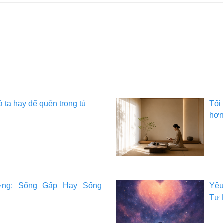
 ta hay để quên trong tủ
Tối
hơ
ờng: Sống Gấp Hay Sống
Yêu
Tự 