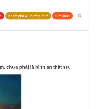
m
Khám phá & Thưởng thức
Sức khỏe
ạm, chưa phải là bình an thật sự.