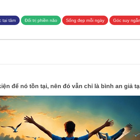
Nhảy
đến
nội
 tại tâm
Đối trị phiền não
Sống đẹp mỗi ngày
Góc suy ngẫ
dung
iện để nó tồn tại, nên đó vẫn chỉ là bình an giả t