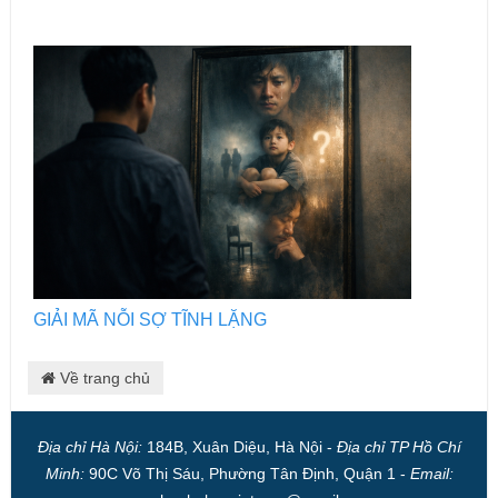
GIẢI MÃ NỖI SỢ TĨNH LẶNG
Về trang chủ
Địa chỉ Hà Nội:
184B, Xuân Diệu, Hà Nội -
Địa chỉ TP Hồ Chí
Minh:
90C Võ Thị Sáu, Phường Tân Định, Quận 1 -
Email: