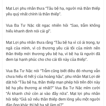
Mạt Lợi phu nhân thưa “Tâu bệ hạ, người mà thần thiếp
yêu quý nhất chính là thần thiếp”.
Vua Ba Tư Nặc rất ngạc nhiên hỏi “Sao, trẫm không
hiểu khanh định nói cái gì”.
Mạt Lợi phu nhân thưa rằng “Tâu bệ hạ vì có ái trọng, tự
ngã của mình, vì có thương yêu cái tôi của mình nên
thần thiếp mới thương yêu bệ hạ, vì bệ hạ là người đã
đem lại hạnh phúc cho cho cái tôi này của thiếp”.
Vua Ba Tư Nặc nói “Trẫm cũng biết điều đó nhưng vẫn
chưa hiểu rõ hết ý của hoàng hậu”, phu nhân Mạt Lợi dè
dặt hỏi “Tâu bệ hạ, thần thiếp mạn phép hỏi trên đời này
bệ hạ yêu thương ai nhất?” Vua Ba Tư Nặc mỉm cười
“Ái khanh chứ còn ai vào đây nữa”. Mạt lợi phu nhân
hỏi tiếp “Giả sử nếu thần thiếp đem lòng yêu một người
đàn ông khác thì bệ hạ sẽ làm gì?”