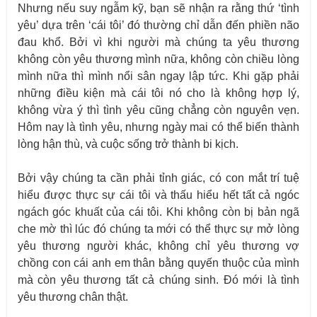
Nhưng nếu suy ngẫm kỹ, bạn sẽ nhận ra rằng thứ ‘tình
yêu’ dựa trên ‘cái tôi’ đó thường chỉ dẫn đến phiền não
đau khổ. Bởi vì khi người mà chúng ta yêu thương
không còn yêu thương mình nữa, không còn chiều lòng
mình nữa thì mình nổi sân ngay lập tức. Khi gặp phải
những điều kiện mà cái tôi nó cho là không hợp lý,
không vừa ý thì tình yêu cũng chẳng còn nguyên vẹn.
Hôm nay là tình yêu, nhưng ngày mai có thể biến thành
lòng hận thù, và cuộc sống trở thành bi kịch.
Bởi vậy chúng ta cần phải tỉnh giác, có con mắt trí tuệ
hiểu được thực sự cái tôi và thấu hiểu hết tất cả ngóc
ngách góc khuất của cái tôi. Khi không còn bị bản ngã
che mờ thì lúc đó chúng ta mới có thể thực sự mở lòng
yêu thương người khác, không chỉ yêu thương vợ
chồng con cái anh em thân bằng quyến thuộc của mình
mà còn yêu thương tất cả chúng sinh. Đó mới là tình
yêu thương chân thật.