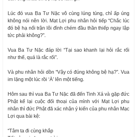
Lúc đó vua Ba Tư Nặc vô cùng lúng túng, chỉ ấp úng
không nói nên lời. Mạt Lợi phu nhân hỏi tiếp “Chắc lúc
đó bệ hạ nổi trận lôi đình chém đầu thần thiếp ngay lập
tức phải không?”.
Vua Ba Tư Nặc đáp lời “Tại sao khanh lại hỏi rắc rối
như thế, quá là rắc rối”.
Và phu nhân hỏi dồn “Vậy có đúng không bệ hạ?”. Vua
im lặng một lúc rồi ‘À’ lên một tiếng.
Hôm sau thì vua Ba Tư Nặc đã đến Tinh Xá và gặp đức
Phật kể lại cuộc đối thoại của mình với Mạt Lợi phu
nhân thì đức Phật đã xác nhận ý kiến của phu nhân Mạc
Lợi qua bài kệ:
“Tâm ta đi cùng khắp